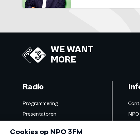
WE WANT
MORE
Radio
Inf
Programmering
Cont
Presentatoren
NPO 
Frequenties
App 
Gemist