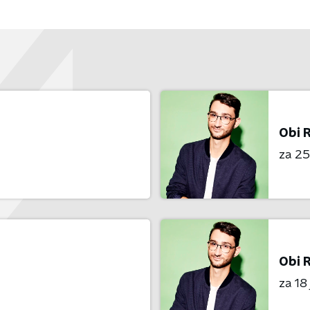
Obi 
za 25 
Obi 
za 18 