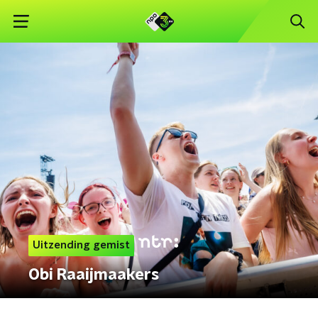
Uitzending gemist
Obi Raaijmaakers