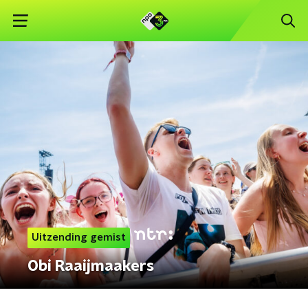
Uitzending gemist
Obi Raaijmaakers