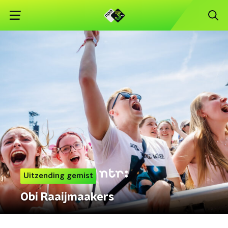
Uitzending gemist
Obi Raaijmaakers