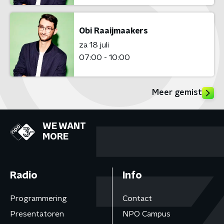
Obi Raaijmaakers
za 18 juli
07:00 - 10:00
Meer gemist
WE WANT
MORE
Radio
Info
Programmering
Contact
Presentatoren
NPO Campus