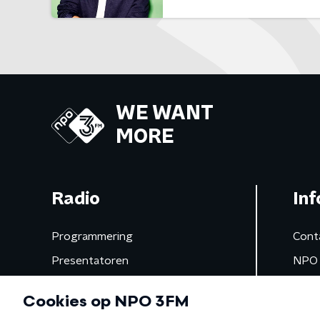
WE WANT
MORE
Radio
Inf
Programmering
Cont
Presentatoren
NPO 
Frequenties
App 
Gemist