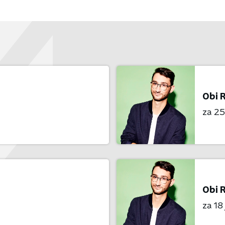
Obi 
za 25 
Obi 
za 18 