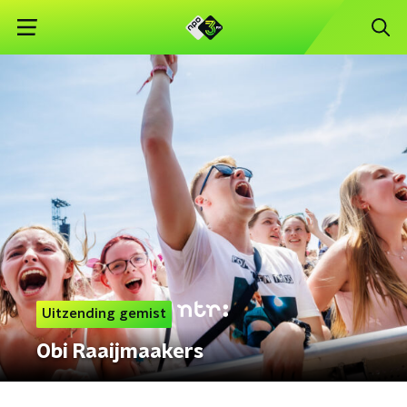
Uitzending gemist
Obi Raaijmaakers