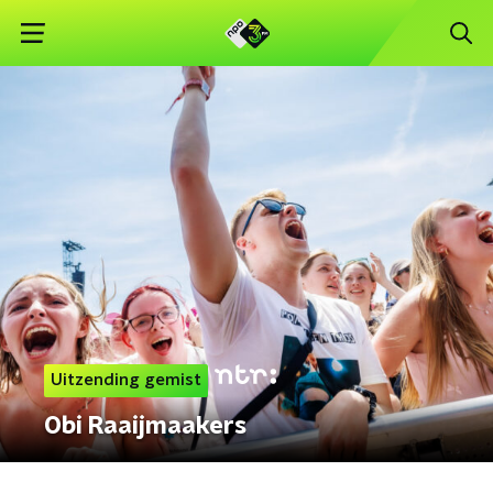
Uitzending gemist
Obi Raaijmaakers