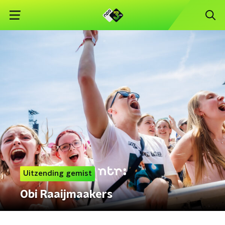
Uitzending gemist
Obi Raaijmaakers