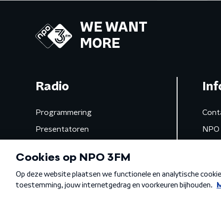
WE WANT
MORE
Radio
Inf
Programmering
Cont
Presentatoren
NPO 
Frequenties
App 
Gemist
Algemene voorwaarden
Privacybeleid