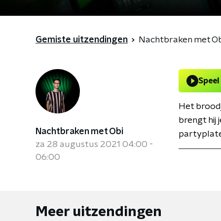
Gemiste uitzendingen
Nachtbraken met Ob
Speel
Het broodj
brengt hij
Nachtbraken met Obi
partyplate
za 28 augustus 2021 04:00 -
06:00
Meer uitzendingen