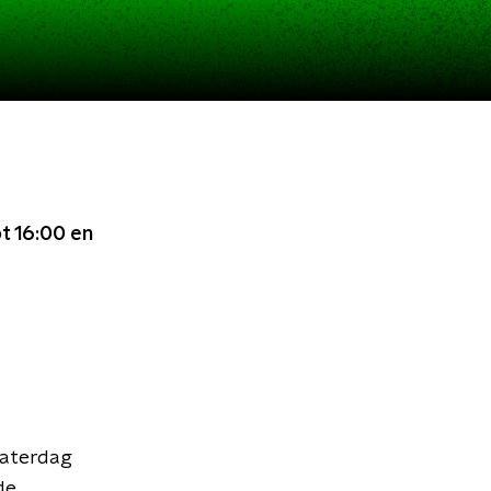
t 16:00
en
zaterdag
de