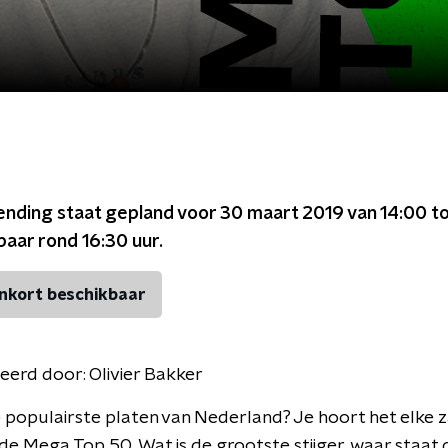
ending staat gepland voor
30 maart 2019 van 14:00 to
kbaar rond
16:30
uur.
nkort beschikbaar
eerd door:
Olivier Bakker
e populairste platen van Nederland? Je hoort het elke 
de Mega Top 50. Wat is de grootste stijger, waar staat 