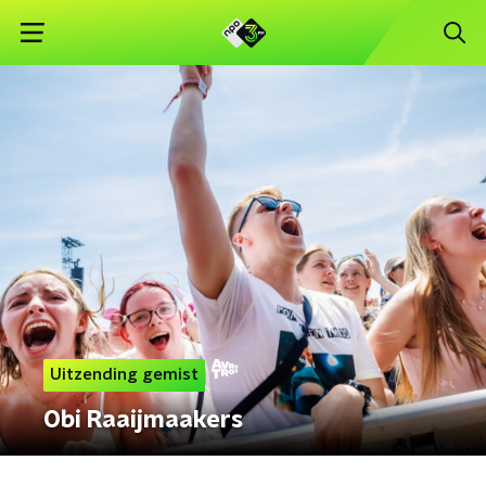
Uitzending gemist
Obi Raaijmaakers