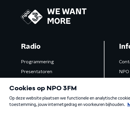
WE WANT
MORE
Radio
Inf
Programmering
Cont
Presentatoren
NPO 
Frequenties
App 
Gemist
Algemene voorwaarden
Privacybeleid