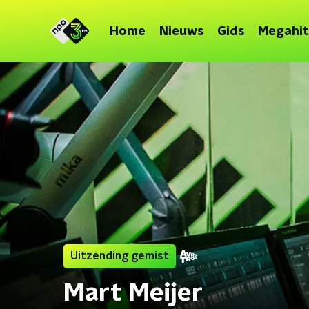
Home
Nieuws
Gids
Megahit
Uitzending gemist
Mart Meijer