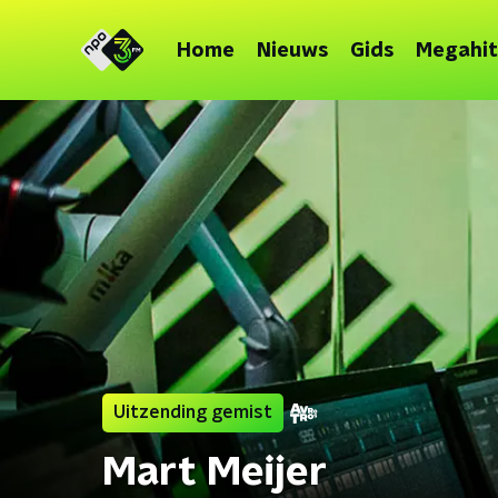
Home
Nieuws
Gids
Megahit
Uitzending gemist
Mart Meijer