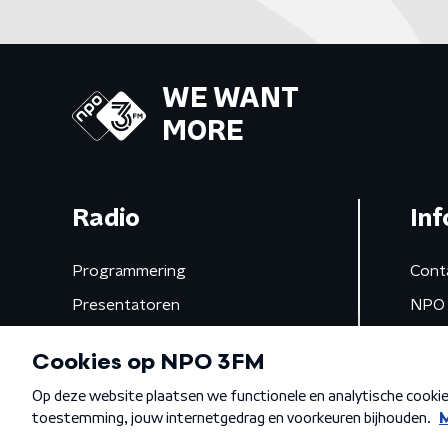
WE WANT
MORE
Radio
Inf
Programmering
Cont
Presentatoren
NPO 
Frequenties
App 
Gemist
Algemene voorwaarden
Privacybeleid