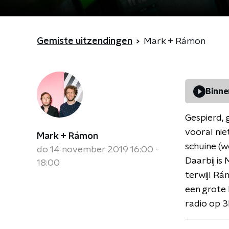
Gemiste uitzendingen
Mark + Rámon
Binne
Gespierd, 
vooral nie
Mark + Rámon
schuine (
do 14 november 2019 16:00 -
Daarbij is
18:00
terwijl Rá
een grote 
radio op 3