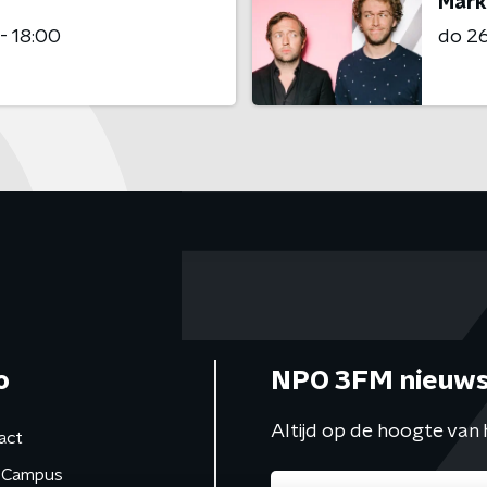
Mark
- 18:00
do 2
o
NPO 3FM nieuws
Altijd op de hoogte van 
act
Campus