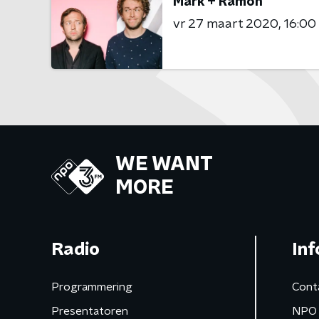
Mark + Rámon
vr 27 maart 2020
16:00 
WE WANT
MORE
Radio
Inf
Programmering
Cont
Presentatoren
NPO 