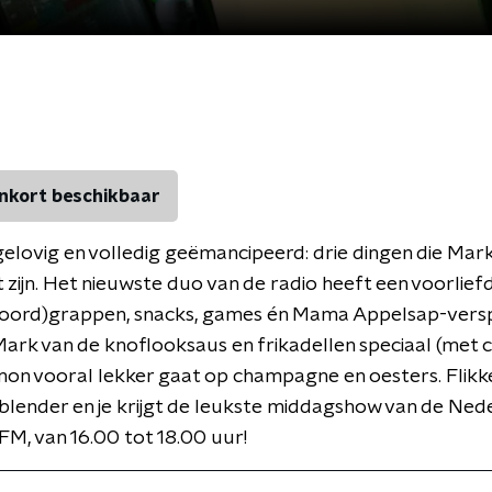
nkort beschikbaar
gelovig en volledig geëmancipeerd: drie dingen die M
t zijn. Het nieuwste duo van de radio heeft een voorlief
woord)grappen, snacks, games én Mama Appelsap-versp
 Mark van de knoflooksaus en frikadellen speciaal (met c
mon vooral lekker gaat op champagne en oesters. Flikker
blender en je krijgt de leukste middagshow van de Ned
FM, van 16.00 tot 18.00 uur!