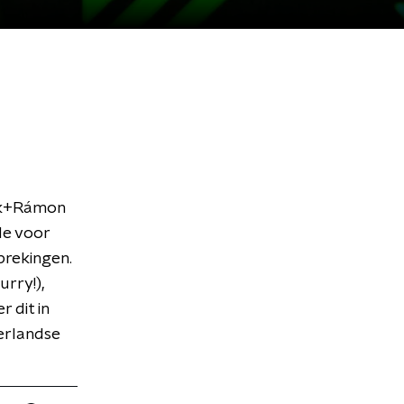
ark+Rámon
de voor
rekingen.
urry!),
 dit in
erlandse