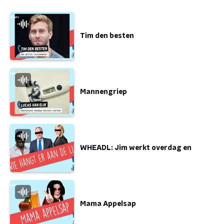
Tim den besten
Mannengriep
WHEADL: Jim werkt overdag en
Mama Appelsap