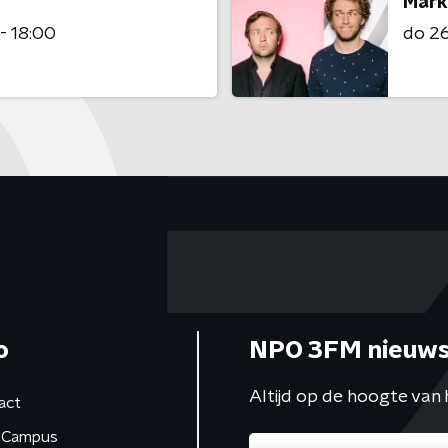
Mark
- 18:00
do 2
o
NPO 3FM nieuws
Altijd op de hoogte van 
act
Campus