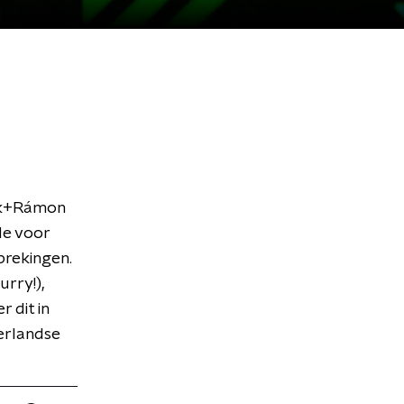
ark+Rámon
de voor
rekingen.
urry!),
 dit in
erlandse