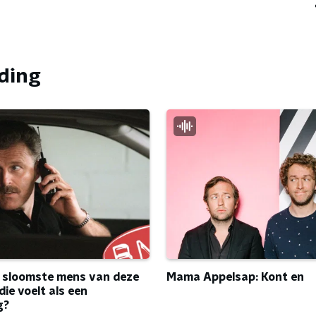
nding
e sloomste mens van deze
Mama Appelsap: Kont en
ie voelt als een
g?