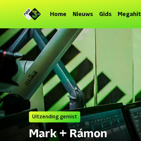
Home
Nieuws
Gids
Megahit
Uitzending gemist
Mark + Rámon