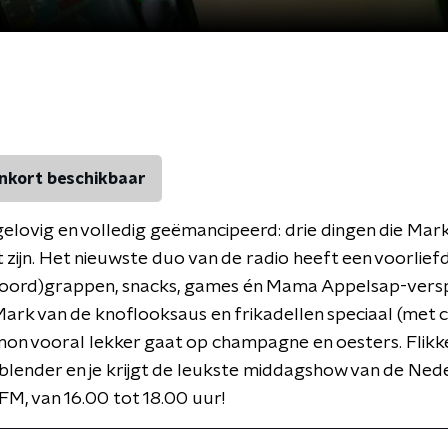
nkort beschikbaar
gelovig en volledig geëmancipeerd: drie dingen die M
t zijn. Het nieuwste duo van de radio heeft een voorlief
woord)grappen, snacks, games én Mama Appelsap-versp
 Mark van de knoflooksaus en frikadellen speciaal (met c
mon vooral lekker gaat op champagne en oesters. Flikker
blender en je krijgt de leukste middagshow van de Ned
FM, van 16.00 tot 18.00 uur!