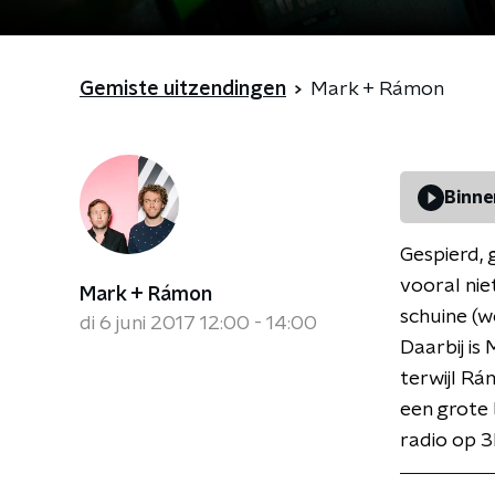
Gemiste uitzendingen
Mark + Rámon
Binne
Gespierd, 
vooral nie
Mark + Rámon
schuine (
di 6 juni 2017 12:00 - 14:00
Daarbij is
terwijl Rá
een grote 
radio op 3