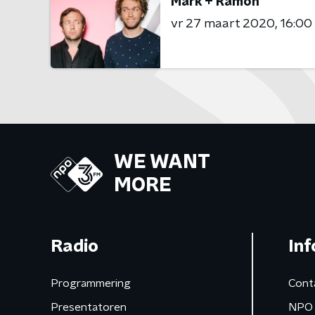
Mark + Rámon
vr 27 maart 2020
16:00 
WE WANT
MORE
Radio
Inf
Programmering
Cont
Presentatoren
NPO 