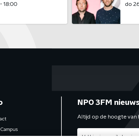
- 18:00
do 2
o
NPO 3FM nieuws
Altijd op de hoogte van 
act
Campus