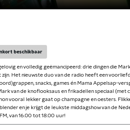
nkort beschikbaar
gelovig en volledig geëmancipeerd: drie dingen die M
t zijn. Het nieuwste duo van de radio heeft een voorlief
woord)grappen, snacks, games én Mama Appelsap-versp
 Mark van de knoflooksaus en frikadellen speciaal (met c
mon vooral lekker gaat op champagne en oesters. Flikker
blender en je krijgt de leukste middagshow van de Ned
FM, van 16.00 tot 18.00 uur!