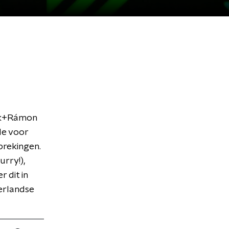
ark+Rámon
de voor
rekingen.
urry!),
 dit in
erlandse