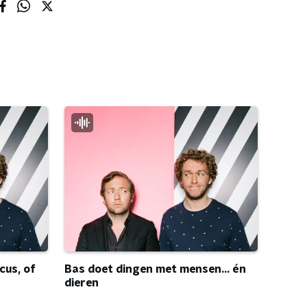
cus, of
Bas doet dingen met mensen... én
dieren