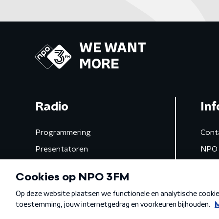
WE WANT
MORE
Radio
Inf
Programmering
Cont
Presentatoren
NPO 
Frequenties
App 
Gemist
Algemene voorwaarden
Privacybeleid