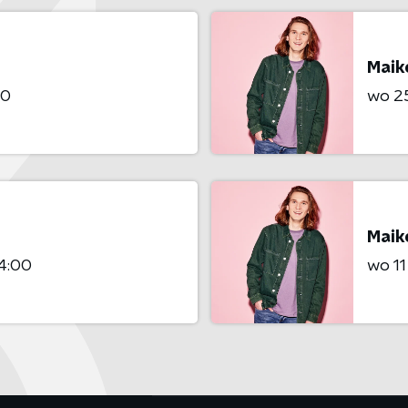
Maik
00
wo 25
Maik
04:00
wo 11