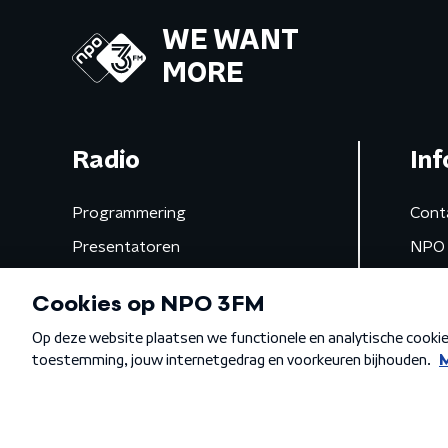
WE WANT
MORE
Radio
Inf
Programmering
Cont
Presentatoren
NPO 
Frequenties
App 
Gemist
Algemene voorwaarden
Privacybeleid