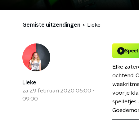
Gemiste uitzendingen
Lieke
Speel
Elke zater
ochtend. Of
Lieke
weekritme 
za 29 februari 2020 06:00 -
voor je kl
09:00
spelletjes
Goedemor