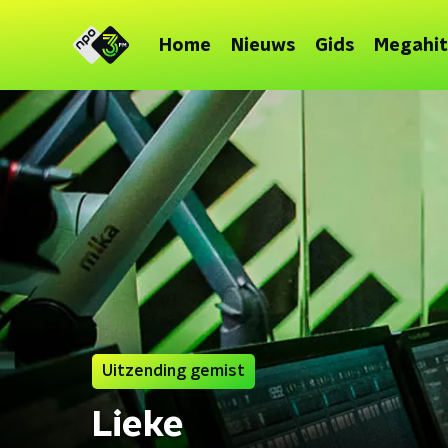
Home
Nieuws
Gids
Megahit
Uitzending gemist
Lieke