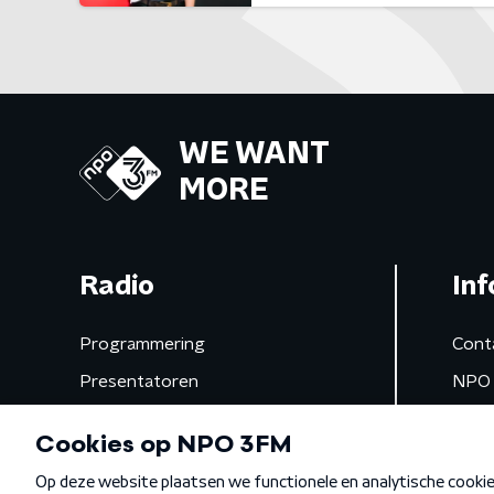
WE WANT
MORE
Radio
Inf
Programmering
Cont
Presentatoren
NPO 
Frequenties
App 
Gemist