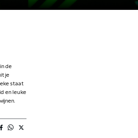
in de
t je
eke staat
id en leuke
ijnen.