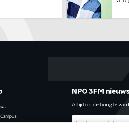
vr 17 j
o
NPO 3FM nieuws
Altijd op de hoogte van 
act
Campus
de studio