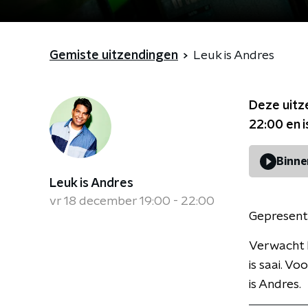
Gemiste uitzendingen
Leuk is Andres
Deze uitz
22:00
en i
Binne
Leuk is Andres
vr 18 december 19:00 - 22:00
Gepresent
Verwacht h
is saai. V
is Andres.