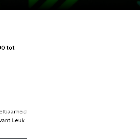
00 tot
pelbaarheid
 want Leuk