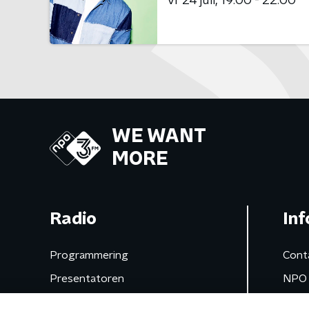
vr 24 juli
19:00 - 22:00
WE WANT
MORE
Radio
Inf
Programmering
Cont
Presentatoren
NPO 
Frequenties
App 