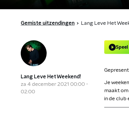
Gemiste uitzendingen
Lang Leve Het Wee
Speel
Gepresent
Lang Leve Het Weekend!
Je weekend
za 4 december 2021 00:00 -
maakt om d
02:00
in de club