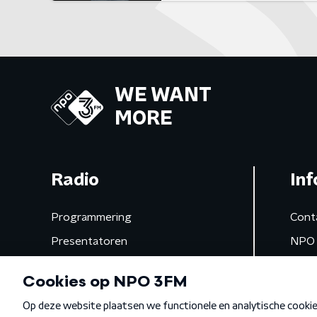
WE WANT
MORE
Radio
Inf
Programmering
Cont
Presentatoren
NPO 
Frequenties
App 
Gemist