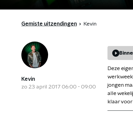
Gemiste uitzendingen
Kevin
Binne
Deze eigen
werkweek k
Kevin
jongen maa
zo 23 april 2017 06:00 - 09:00
alle wekel
klaar voor 