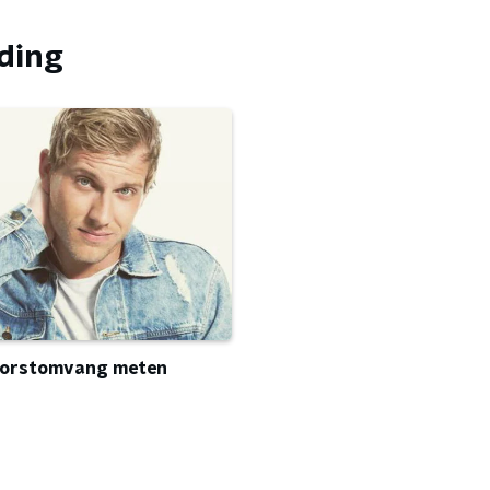
nding
 borstomvang meten