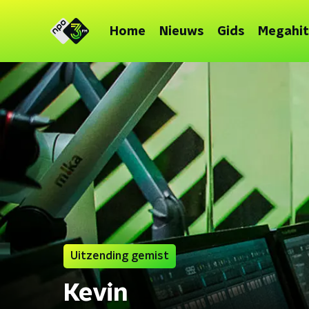
Home
Nieuws
Gids
Megahit
Uitzending gemist
Kevin