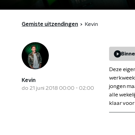
Gemiste uitzendingen
Kevin
Binne
Deze eigen
werkweek k
Kevin
jongen maa
do 21 juni 2018 00:00 - 02:00
alle wekel
klaar voor 