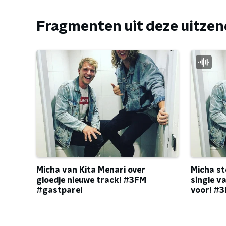
Fragmenten uit deze uitze
Micha van Kita Menari over
Micha st
gloedje nieuwe track! #3FM
single v
#gastparel
voor! #