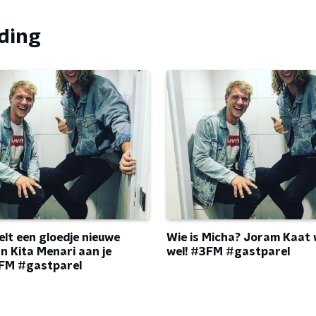
nding
elt een gloedje nieuwe
Wie is Micha? Joram Kaat 
an Kita Menari aan je
wel! #3FM #gastparel
3FM #gastparel