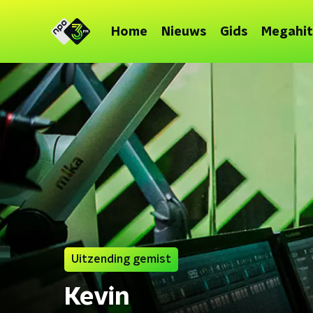
Home
Nieuws
Gids
Megahit
Uitzending gemist
Kevin