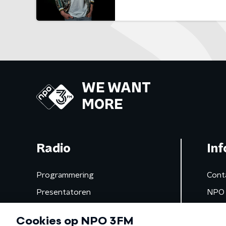
WE WANT
MORE
Radio
Inf
Programmering
Cont
Presentatoren
NPO 
Frequenties
App 