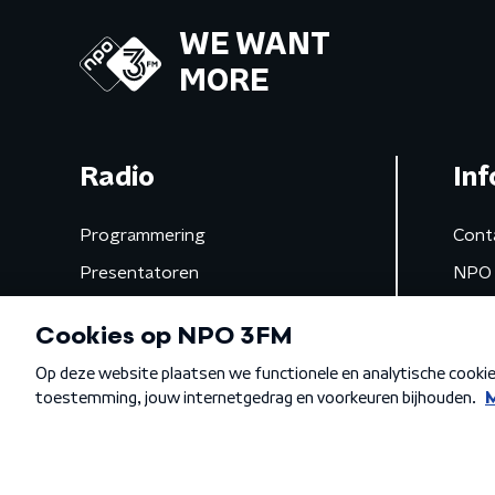
WE WANT
MORE
Radio
Inf
Programmering
Cont
Presentatoren
NPO 
Frequenties
App 
Gemist
Algemene voorwaarden
Privacybeleid