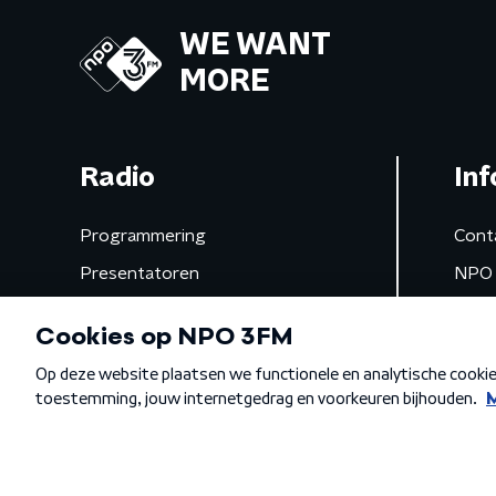
WE WANT
MORE
Radio
Inf
Programmering
Cont
Presentatoren
NPO 
Frequenties
App 
Gemist
Algemene voorwaarden
Privacybeleid