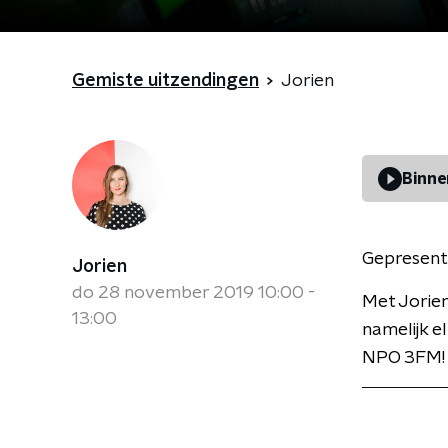
Gemiste uitzendingen
Jorien
Binne
Gepresent
Jorien
do 28 november 2019 10:00 -
Met Jorien
13:00
namelijk e
NPO 3FM! V