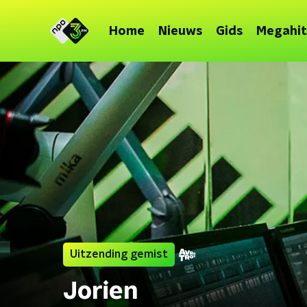
Home
Nieuws
Gids
Megahit
Uitzending gemist
Jorien