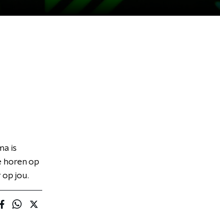
ma is
e horen op
 op jou.