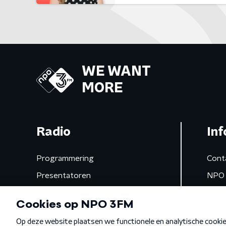
WE WANT
MORE
Radio
Inf
Programmering
Cont
Presentatoren
NPO 
Frequenties
App 
Gemist