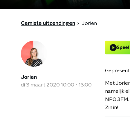
Gemiste uitzendingen
Jorien
Speel
Gepresent
Jorien
Met Jorien
di 3 maart 2020 10:00 - 13:00
namelijk e
NPO 3FM. V
Zin in!