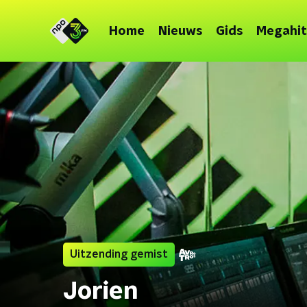
Home
Nieuws
Gids
Megahit
Uitzending gemist
Jorien