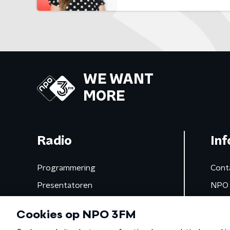
WE WANT
MORE
Radio
Inf
Programmering
Cont
Presentatoren
NPO 
Frequenties
App 
Gemist