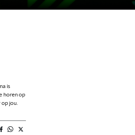
ma is
te horen op
 op jou.