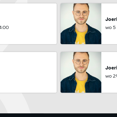
Joeri
4:00
wo 5
Joeri
wo 29