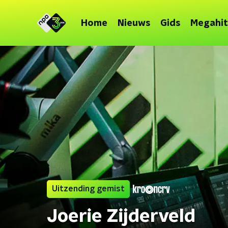
Home
Nieuws
Gids
Megahit
Uitzending gemist
Joerie Zijderveld