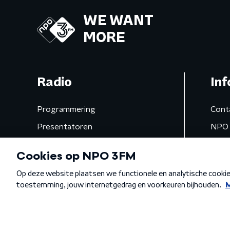
WE WANT
MORE
Radio
Inf
Programmering
Cont
Presentatoren
NPO 
Frequenties
App 
Gemist
Algemene voorwaarden
Privacybeleid