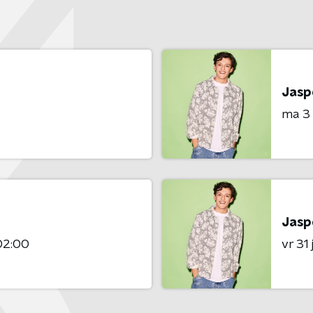
Jaspe
ma 3
Jaspe
02:00
vr 31 j