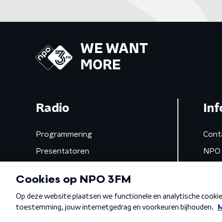
WE WANT
MORE
Radio
Inf
Programmering
Cont
Presentatoren
NPO 
Frequenties
App 
Gemist
Algemene voorwaarden
Privacybeleid