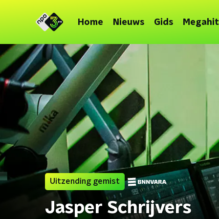
Home
Nieuws
Gids
Megahit
Uitzending gemist
Jasper Schrijvers