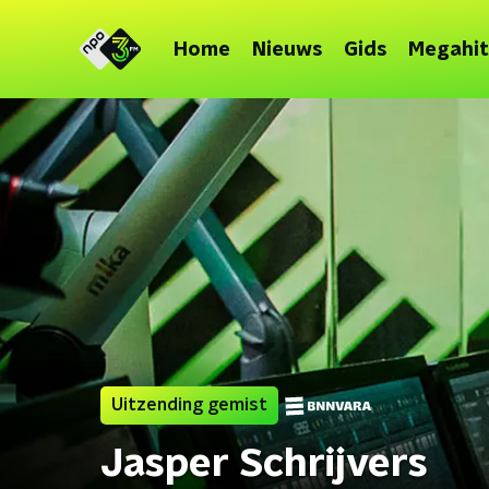
Home
Nieuws
Gids
Megahit
Uitzending gemist
Jasper Schrijvers