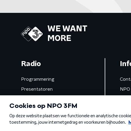
WE WANT
MORE
Radio
Inf
Programmering
Cont
Presentatoren
NPO 
Frequenties
App 
Gemist
Algemene voorwaarden
Privacybeleid