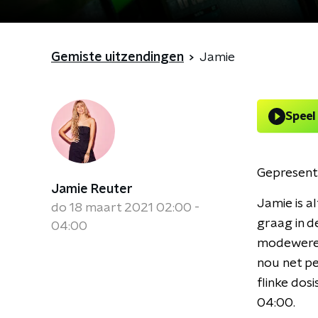
Gemiste uitzendingen
Jamie
Speel
Gepresent
Jamie Reuter
Jamie is a
do 18 maart 2021 02:00 -
graag in d
04:00
modewereld
nou net pe
flinke dos
04:00.