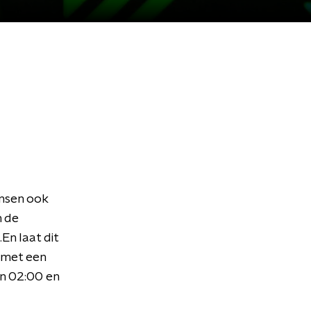
ensen ook
n de
En laat dit
 met een
en 02:00 en