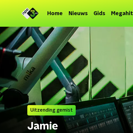
Home
Nieuws
Gids
Megahit
Uitzending gemist
Jamie