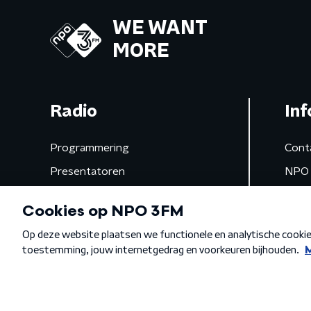
WE WANT
MORE
Radio
Inf
Programmering
Cont
Presentatoren
NPO 
Frequenties
App 
Gemist
Algemene voorwaarden
Privacybeleid