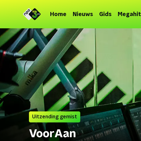
Home
Nieuws
Gids
Megahit
Uitzending gemist
VoorAan