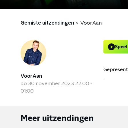
Gemiste uitzendingen
VoorAan
Speel
Gepresent
VoorAan
do 30 november 2023 22:00 -
01:00
Meer uitzendingen