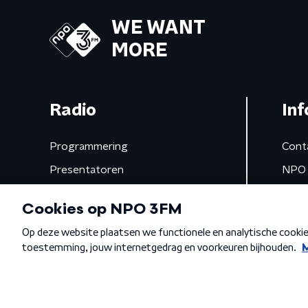
WE WANT
MORE
Radio
Inf
Programmering
Cont
Presentatoren
NPO 
Frequenties
App 
Gemist
Algemene voorwaarden
Privacybeleid