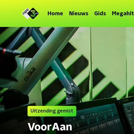
Home
Nieuws
Gids
Megahit
Uitzending gemist
VoorAan