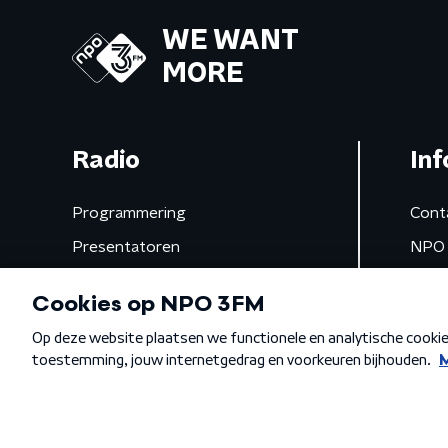
WE WANT
MORE
Radio
Inf
Programmering
Cont
Presentatoren
NPO 
Frequenties
App 
Gemist
Algemene voorwaarden
Privacybeleid