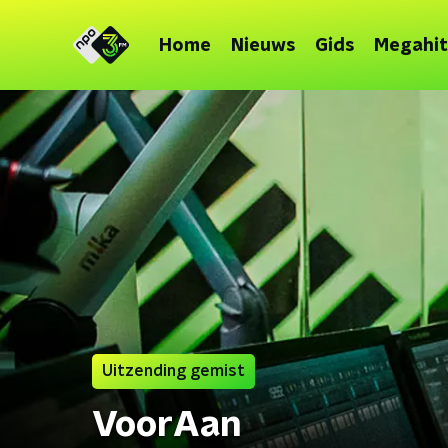
Home
Nieuws
Gids
Megahit
Uitzending gemist
VoorAan