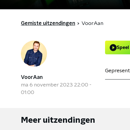
Gemiste uitzendingen
VoorAan
Speel
Gepresent
VoorAan
ma 6 november 2023 22:00 -
01:00
Meer uitzendingen