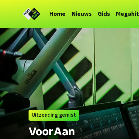
Home
Nieuws
Gids
Megahit
Uitzending gemist
VoorAan