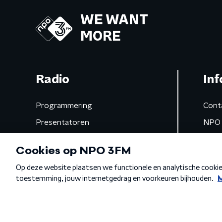
WE WANT
MORE
Radio
Inf
Programmering
Cont
Presentatoren
NPO 
Frequenties
App 
Gemist
Algemene voorwaarden
Privacybeleid