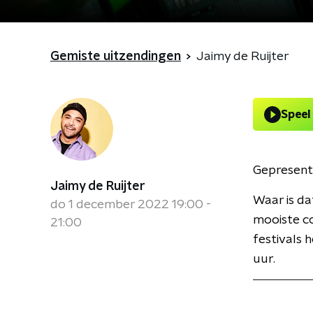
Gemiste uitzendingen
Jaimy de Ruijter
Speel
Gepresent
Jaimy de Ruijter
Waar is dat
do 1 december 2022 19:00 -
mooiste co
21:00
festivals 
uur.