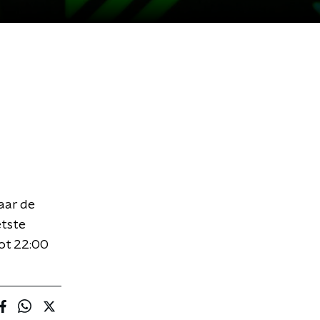
naar de
etste
ot 22:00