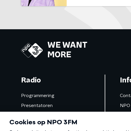
WE WANT
MORE
Radio
Inf
Programmering
Cont
Presentatoren
NPO 
Frequenties
App 
Gemist