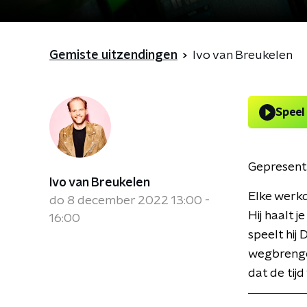
Gemiste uitzendingen
Ivo van Breukelen
Speel
Gepresent
Ivo van Breukelen
Elke werkd
do 8 december 2022 13:00 -
Hij haalt j
16:00
speelt hij 
wegbrenge
dat de tijd