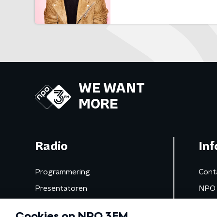
WE WANT
MORE
Radio
Inf
Programmering
Cont
Presentatoren
NPO 
Frequenties
App 