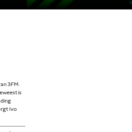
van 3FM.
geweest is
ading
rgt Ivo