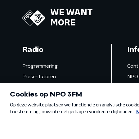
WE WANT
MORE
Radio
Inf
Programmering
Cont
Presentatoren
NPO 
Frequenties
App 
Gemist
Algemene voorwaarden
Privacybeleid