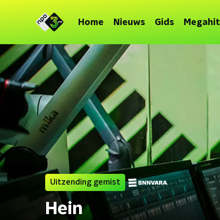
Home
Nieuws
Gids
Megahit
Uitzending gemist
Hein