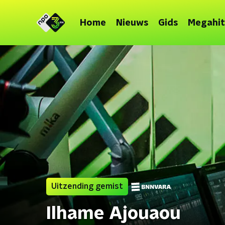
Home
Nieuws
Gids
Megahit
Uitzending gemist
Ilhame Ajouaou