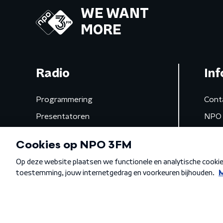
WE WANT
MORE
Radio
Inf
Programmering
Cont
Presentatoren
NPO 
Frequenties
App 
Gemist
Algemene voorwaarden
Privacybeleid