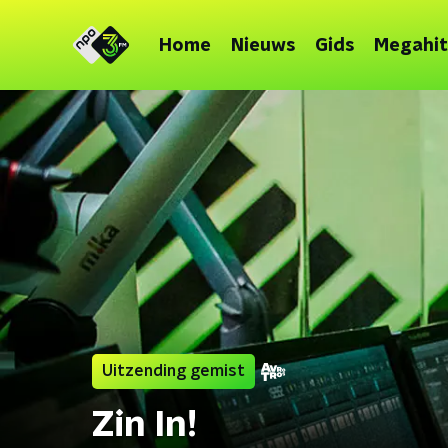
Home
Nieuws
Gids
Megahit
Uitzending gemist
Zin In!