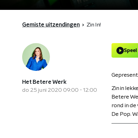
Gemiste uitzendingen
Zin In!
Speel
Gepresent
Het Betere Werk
Zin in lek
do 25 juni 2020 09:00 - 12:00
Betere Wer
rond in de
De Pop. Wa