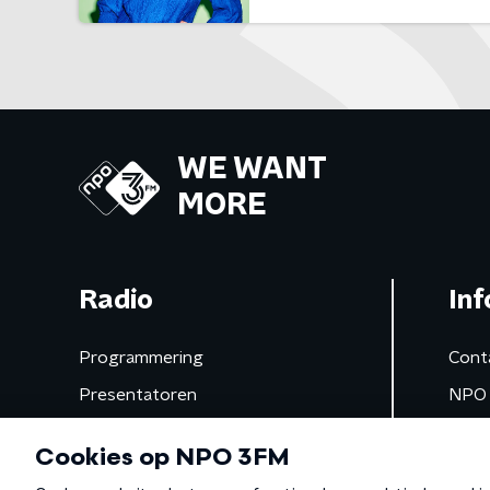
WE WANT
MORE
Radio
Inf
Programmering
Cont
Presentatoren
NPO 
Frequenties
App 
Gemist