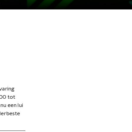
varing
:00 tot
nu een lui
llerbeste