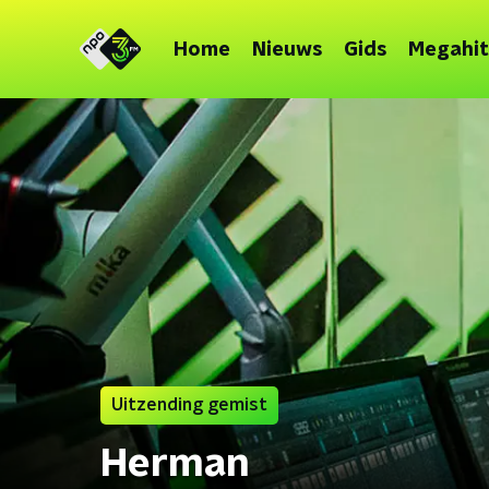
Home
Nieuws
Gids
Megahit
Uitzending gemist
Herman