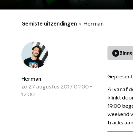
Gemiste uitzendingen
Herman
Binne
Gepresent
Herman
zo 27 augustus 2017 09:00 -
Al vanaf d
12:00
klinkt doo
19:00 bege
weekend vo
tracks aan 