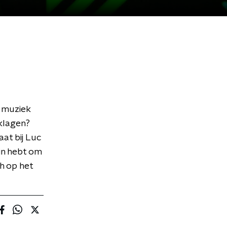
 muziek
 klagen?
at bij Luc
zin hebt om
h op het