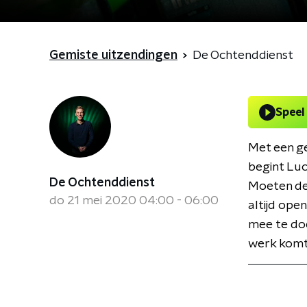
Gemiste uitzendingen
De Ochtenddienst
Speel
Met een g
begint Luc
De Ochtenddienst
Moeten de 
do 21 mei 2020 04:00 - 06:00
altijd open
mee te doe
werk komt.