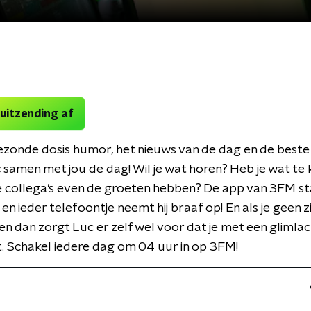
 uitzending af
ezonde dosis humor, het nieuws van de dag en de beste
 samen met jou de dag! Wil je wat horen? Heb je wat te
collega’s even de groeten hebben? De app van 3FM sta
 en ieder telefoontje neemt hij braaf op! En als je geen 
n dan zorgt Luc er zelf wel voor dat je met een glimlac
 Schakel iedere dag om 04 uur in op 3FM!