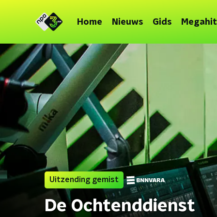
Home
Nieuws
Gids
Megahit
Uitzending gemist
De Ochtenddienst