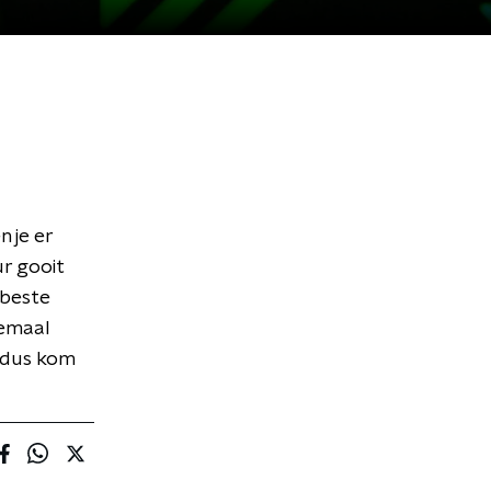
 je er
r gooit
 beste
lemaal
, dus kom