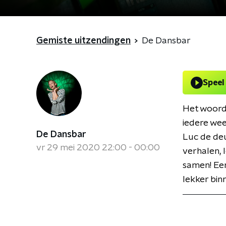
Gemiste uitzendingen
De Dansbar
Speel
Het woord 
iedere we
De Dansbar
Luc de deu
vr 29 mei 2020 22:00 - 00:00
verhalen, 
samen! Een
lekker bin