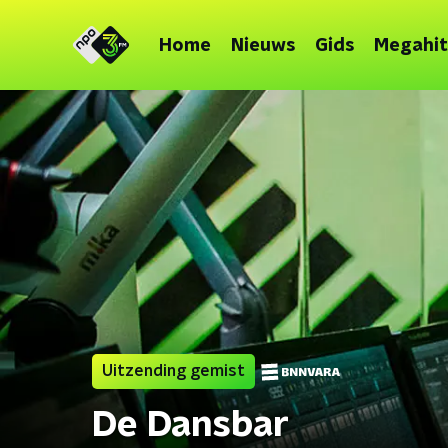
Home
Nieuws
Gids
Megahit
Uitzending gemist
De Dansbar