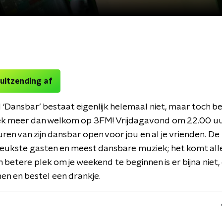
 uitzending af
‘Dansbar’ bestaat eigenlijk helemaal niet, maar toch ben
ek meer dan welkom op 3FM! Vrijdagavond om 22.00 uu
ren van zijn dansbar open voor jou en al je vrienden. De
leukste gasten en meest dansbare muziek; het komt al
 betere plek om je weekend te beginnen is er bijna niet
nen en bestel een drankje.