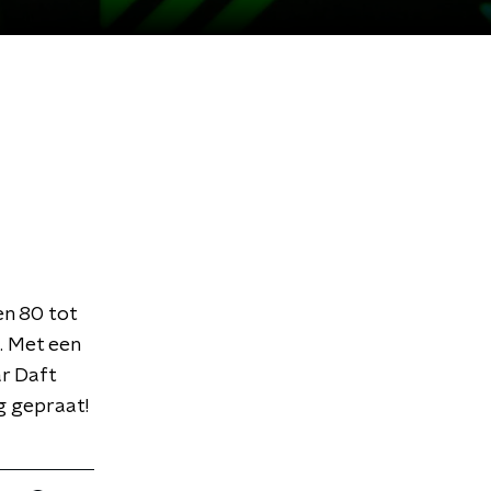
n 80 tot
. Met een
ar Daft
ig gepraat!