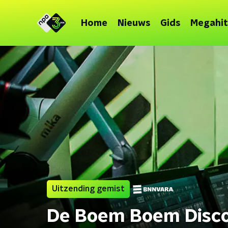
Home
Nieuws
Gids
Megahit
Uitzending gemist
De Boem Boem Disc