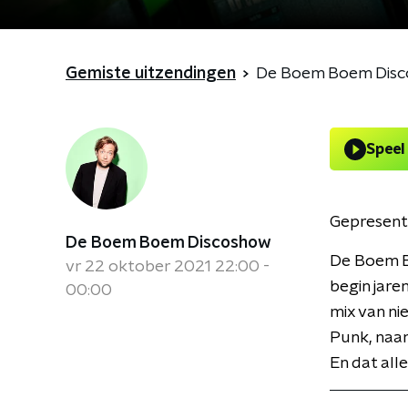
Gemiste uitzendingen
De Boem Boem Disc
Speel
Gepresent
De Boem Boem Discoshow
De Boem B
vr 22 oktober 2021 22:00 -
begin jare
00:00
mix van ni
Punk, naar
En dat all