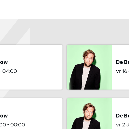
how
De B
- 04:00
vr 1
how
De B
00 - 00:00
vr 2