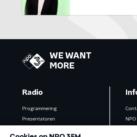
WE WANT
MORE
Radio
Inf
Programmering
Cont
Presentatoren
NPO 
Frequenties
App 