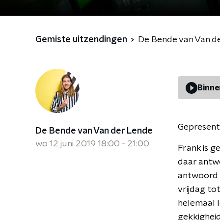
Gemiste uitzendingen
De Bende van Van d
Binne
Gepresent
De Bende van Van der Lende
wo 12 juni 2019 18:00 - 21:00
Frank is g
daar antwo
antwoord o
vrijdag tot
helemaal l
gekkigheid