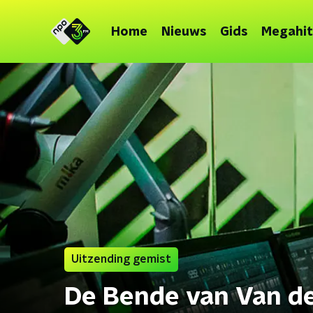
Home
Nieuws
Gids
Megahit
Uitzending gemist
De Bende van Van d