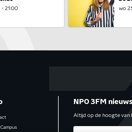
 - 21:00
wo 2
o
NPO 3FM nieuws
Altijd op de hoogte van 
act
Campus