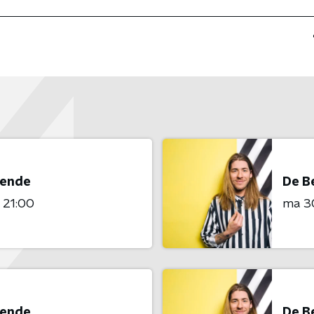
Lende
De B
- 21:00
ma 3
Lende
De B