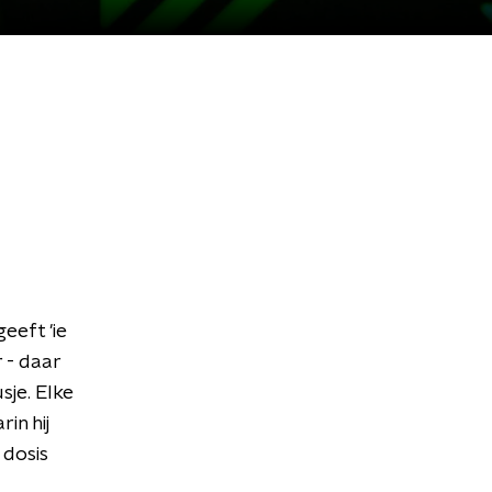
eeft 'ie
r - daar
sje. Elke
in hij
 dosis