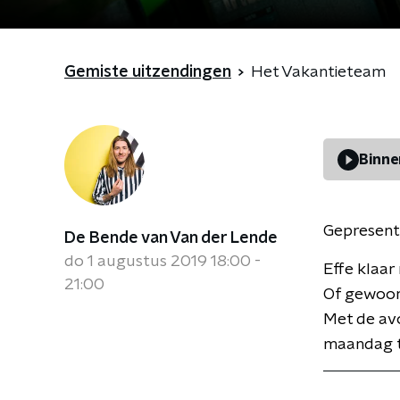
Gemiste uitzendingen
Het Vakantieteam
Binne
Gepresent
De Bende van Van der Lende
do 1 augustus 2019 18:00 -
Effe klaar
21:00
Of gewoon 
Met de avo
maandag t