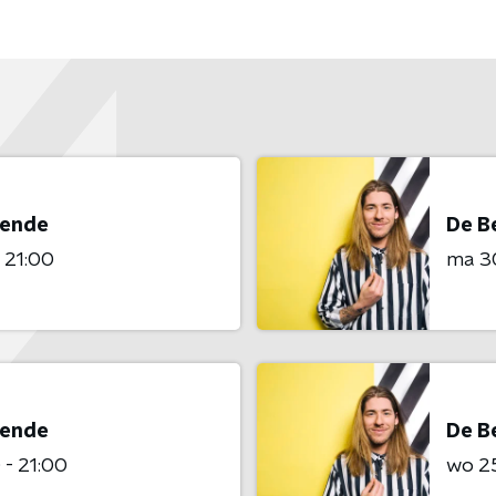
Lende
De B
- 21:00
ma 3
Lende
De B
 - 21:00
wo 2