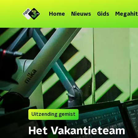
Home
Nieuws
Gids
Megahit
Uitzending gemist
Het Vakantieteam