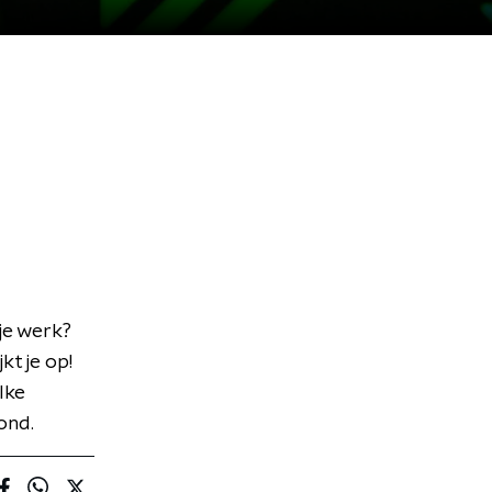
je werk?
kt je op!
lke
ond.