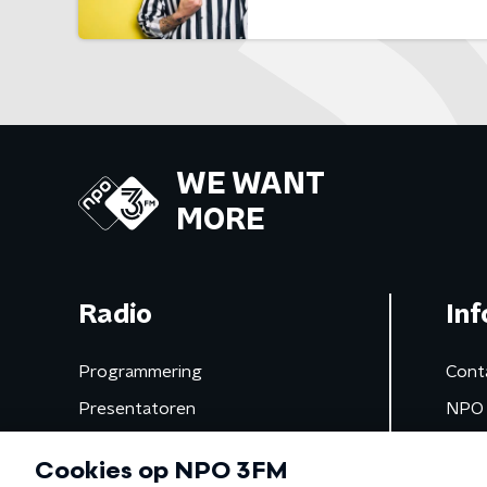
WE WANT
MORE
Radio
Inf
Programmering
Cont
Presentatoren
NPO 
Frequenties
App 
Gemist