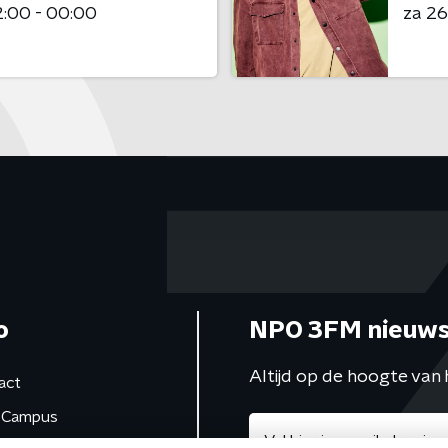
:00 - 00:00
za 2
o
NPO 3FM nieuws
Altijd op de hoogte van 
act
Campus