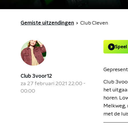
Gemiste uitzendingen
Club Cleven
Speel
Gepresent
Club 3voor12
Club 3voo
za 27 februari 2021 22:00 -
het uitgaa
00:00
horen. Low
Melkweg, m
met de lui