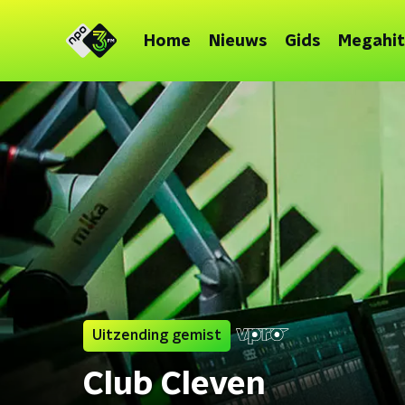
Home
Nieuws
Gids
Megahit
Uitzending gemist
Club Cleven