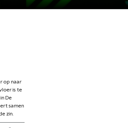
r op naar
loer is te
in De
vert samen
e zin.