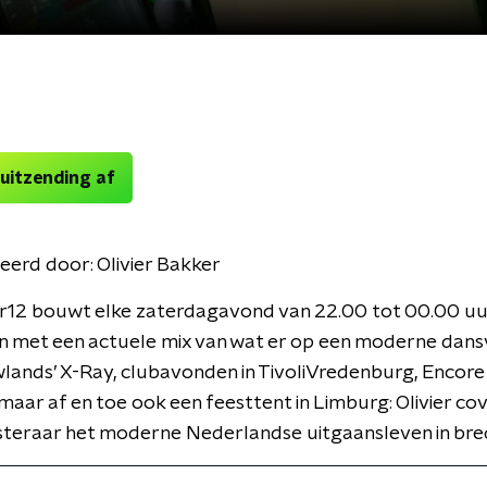
 uitzending af
eerd door:
Olivier Bakker
r12 bouwt elke zaterdagavond van 22.00 tot 00.00 uu
n met een actuele mix van wat er op een moderne dansv
lands’ X-Ray, clubavonden in TivoliVredenburg, Encore 
aar af en toe ook een feesttent in Limburg: Olivier co
steraar het moderne Nederlandse uitgaansleven in bred