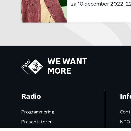
za 10 december 2022
22
WE WANT
MORE
Radio
Inf
Programmering
Cont
Presentatoren
NPO 