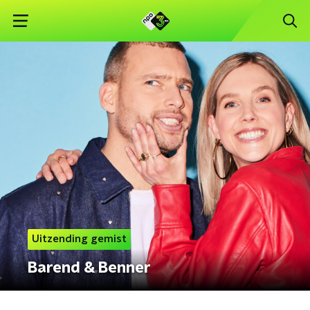
Uitzending gemist
Barend & Benner